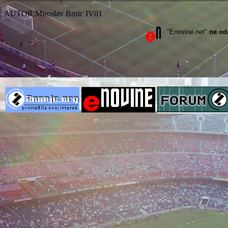
AUTOR:Miroslav Brnic IV01
"Enovine.net"
ne od