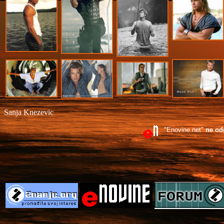
Sanja Knezevic
"Enovine.net"
ne od