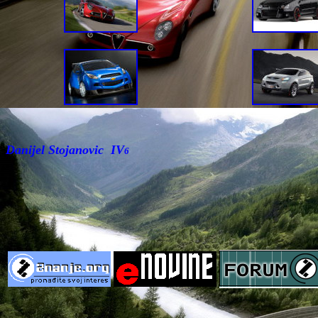
Danijel Stojanovic IV
6