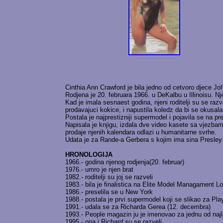
Cinthia Ann Crawford je bila jedno od cetvoro djece Joh
Rodjena je 20. februara 1966. u DeKalbu u Illinoisu. Nj
Kad je imala sesnaest godina, njeni roditelji su se razv
prodavajuci kokice, i napustila koledz da bi se okusala
Postala je najprestizniji supermodel i pojavila se na p
Napisala je knjigu, izdala dve video kasete sa vjezbam
prodaje njenih kalendara odlazi u humanitarne svrhe.
Udata je za Rande-a Gerbera s kojim ima sina Presley
HRONOLOGIJA
1966.- godina njenog rodjenja(20. februar)
1976.- umro je njen brat
1982.- roditelji su joj se razveli
1983.- bila je finalistica na Elite Model Managament 
1986.- preselila se u New York
1988.- postala je prvi supermodel koji se slikao za Pl
1991.- udala se za Richarda Gerea (12. decembra)
1993.- People magazin ju je imenovao za jednu od najl
1995.- ona i Richard su se razveli