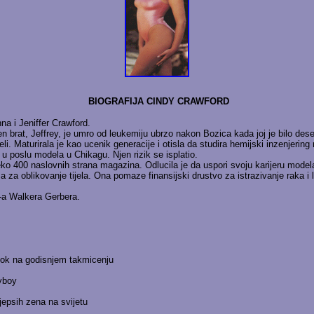
BIOGRAFIJA CINDY CRAWFORD
na i Jeniffer Crawford.
en brat, Jeffrey, je umro od leukemiju ubrzo nakon Bozica kada joj je bilo dese
eli. Maturirala je kao ucenik generacije i otisla da studira hemijski inzenjeri
 u poslu modela u Chikagu. Njen rizik se isplatio.
reko 400 naslovnih strana magazina. Odlucila je da uspori svoju karijeru model
a za oblikovanje tijela. Ona pomaze finansijski drustvo za istrazivanje raka 
-a Walkera Gerbera.
Look na godisnjem takmicenju
ayboy
jepsih zena na svijetu