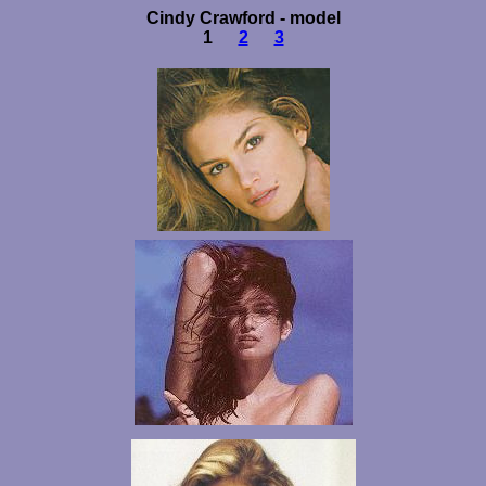
Cindy Crawford - model
1
2
3