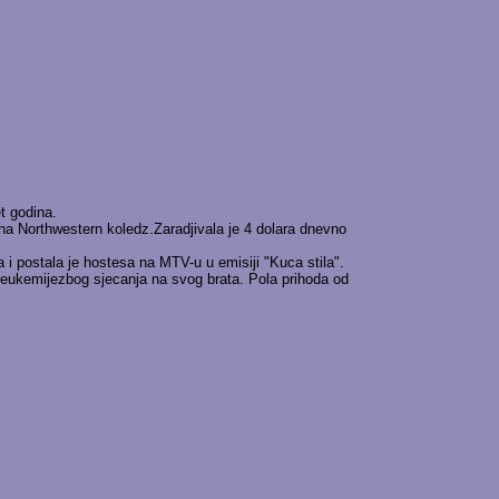
t godina.
ng na Northwestern koledz.Zaradjivala je 4 dolara dnevno
a i postala je hostesa na MTV-u u emisiji "Kuca stila".
i leukemijezbog sjecanja na svog brata. Pola prihoda od