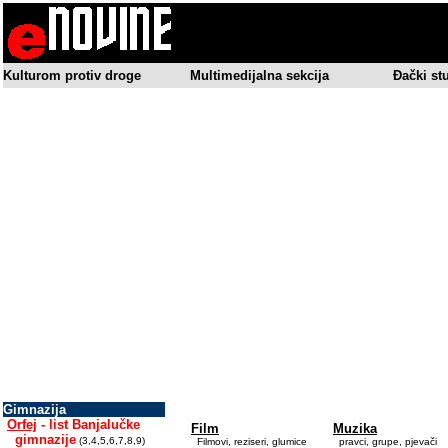
Kulturom protiv droge
Multimedijalna sekcija
Đački st
Gimnazija
Orfej
- list Banjalučke
Film
Muzika
gimnazije
(3,4,5,6,7,8,9)
Filmovi, reziseri, glumice
pravci, grupe, pjevači