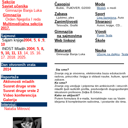
Sekcije
Časopisi
Moda
Savjet učenika
Bublo, PullOVER, G2000
Modeli
, o modi
Gimnazije Banja Luka
Zabava
Sport
Gimnazija
Ljubimci, ples
Liga šampiona
, Auto
Orden Njegoša I reda
Zanimljivosti
Stvaraoci
Multimedijalna sekcija
Tetovaže, Grafiti
Autori, knjige, CD...
2017.
Gimnazija
Vijesti
Sajmovi
na sajmovima
Pupin
Tesla
Sajam knjige
2004
,
5
,
6
,
9
,
Web linkovi
Škole
10
INOST Mladih
2004
,
5
,
8
,
Maturanti
Nauka
9
,
10
,
11
,
13
,
14
,
15.
16.
Gimnazije Banja Luka
Učenje na daljinu
,
Tesl
17.
2018.
2025.
Dan otvorenih vrata
2014
Sta smo?
Znanje.org je otvorena, elektronska baza edukacionih
Reportaže
radova, prirucnika i knjiga iz oblasti nauke, kulture, sport
zabave.
Aktivnosti mladih
Ko smo?
Susret druge vrste
Znanje.org uredjuje i priprema tim ambicioznih i strucnih
mladih ljudi razlicitih profila, predvodjenih dugogodisnjim
Susret druge vrste 2
iskustvom profesora Zeljka B.Grbica.
Video konferencija
Kako se ukljuciti?
Putem formulara ili e-maila, kontaktirajte nas sa Vasim
Galerije
idejama ili kompletiranim radovima, i postanite dio tima.
Intervjui:
Nataša Mitrović